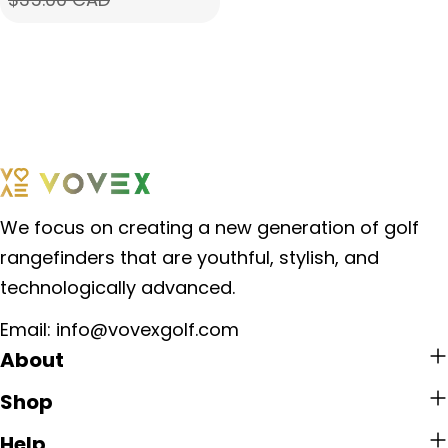
售
常
价
价
格
格
We focus on creating a new generation of golf
rangefinders that are youthful, stylish, and
technologically advanced.
Email: info@vovexgolf.com
About
Shop
Help