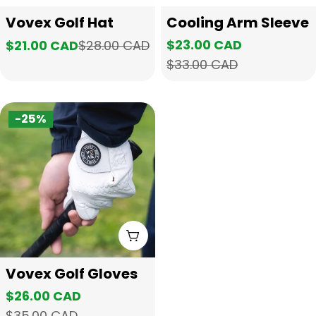
类
类
Vovex Golf Hat
Cooling Arm Sleeve
型：
型：
$23.00 CAD
$28.00 CAD
$21.00 CAD
销
正
销
正
$33.00 CAD
售
常
售
常
价
价
价
价
格
格
格
格
-25%
选择选项
类
Vovex Golf Gloves
型：
$26.00 CAD
销
正
$35.00 CAD