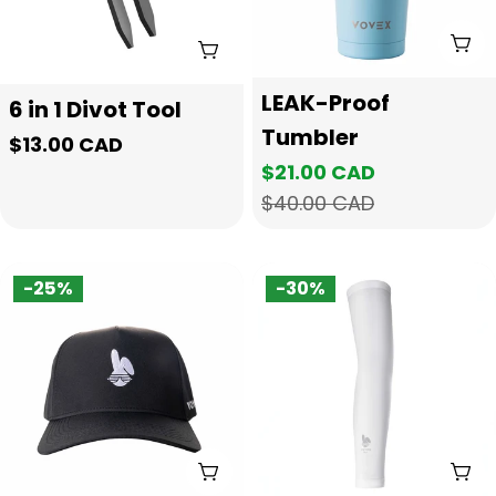
添
选择选项
类
LEAK-Proof
类
6 in 1 Divot Tool
型：
型：
Tumbler
正
$13.00 CAD
$21.00 CAD
常
销
正
$40.00 CAD
价
售
常
格
价
价
格
格
-25%
-30%
添加到购物车
选